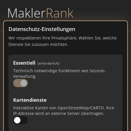
Makler
Rank
powered by
WAVEPOINT
Datenschutz-Einstellungen
Wir respektieren Ihre Privatsphäre. Wählen Sie, welche
Westdeutscher Rundfunk Köln
Dienste Sie zulassen möchten.
Appellhofplatz 1, 50667 Köln
Essentiell
(erforderlich)
www1.wdr.de
Technisch notwendige Funktionen wie Session-
Verwaltung.
366
20
3
Gesamtpunkte
Städte
Top 10 Rankings
Kartendienste
Interaktive Karten von OpenStreetMap/CARTO. Ihre
IP-Adresse wird an externe Server übertragen.
Ist das Ihr Unternehmen?
Verifizieren Sie Ihr Profil, bearbeiten Sie Ihre
Daten und erhalten Sie monatliche Ranking-