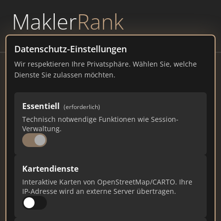
Makler
Rank
powered by
WAVEPOINT
Datenschutz-Einstellungen
Wir respektieren Ihre Privatsphäre. Wählen Sie, welche
Werbering Burghausen
Dienste Sie zulassen möchten.
84489 Burghausen vertreten
Essentiell
(erforderlich)
burghausen-kauft-lokal.de
Technisch notwendige Funktionen wie Session-
Verwaltung.
16
1
0
Gesamtpunkte
Städte
Top 10 Rankings
Kartendienste
Interaktive Karten von OpenStreetMap/CARTO. Ihre
IP-Adresse wird an externe Server übertragen.
Ist das Ihr Unternehmen?
Verifizieren Sie Ihr Profil, bearbeiten Sie Ihre
Daten und erhalten Sie monatliche Ranking-