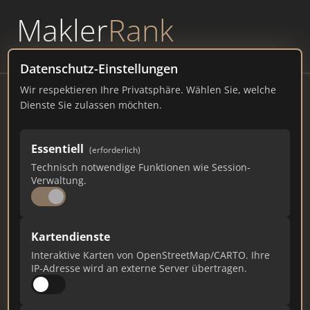
Makler
Rank
powered by
WAVEPOINT
Datenschutz-Einstellungen
Wir respektieren Ihre Privatsphäre. Wählen Sie, welche
Suchanek und Hartmann
Dienste Sie zulassen möchten.
Immobilienmakler Karlsruhe
Ludwig-Erhard-Allee 10, 76131 Karlsruhe
Essentiell
(erforderlich)
Technisch notwendige Funktionen wie Session-
suchanek-hartmann.de
Verwaltung.
2.421
23
79
Kartendienste
Gesamtpunkte
Städte
Top 10 Rankings
Interaktive Karten von OpenStreetMap/CARTO. Ihre
IP-Adresse wird an externe Server übertragen.
Ist das Ihr Unternehmen?
Verifizieren Sie Ihr Profil, bearbeiten Sie Ihre