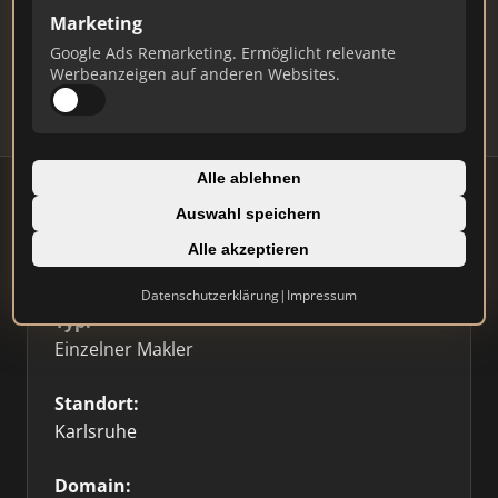
Marketing
Daten und erhalten Sie monatliche Ranking-
Updates.
Google Ads Remarketing. Ermöglicht relevante
Werbeanzeigen auf anderen Websites.
Profil beanspruchen
Alle ablehnen
Auswahl speichern
Alle akzeptieren
Firmenprofil
⭐ Etabliert
🥇 Top 3
Datenschutzerklärung
|
Impressum
Typ:
Einzelner Makler
Standort:
Karlsruhe
Domain: