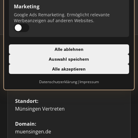
Updates.
Marketing
Profil beanspruchen
Google Ads Remarketing. Ermöglicht relevante
Werbeanzeigen auf anderen Websites.
Alle ablehnen
Auswahl speichern
Firmenprofil
Alle akzeptieren
Typ:
Datenschutzerklärung
|
Impressum
Einzelner Makler
Standort:
Münsingen Vertreten
Domain:
muensingen.de