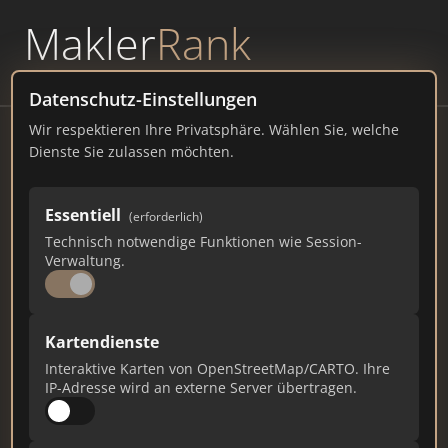
Makler
Rank
powered by
WAVEPOINT
Datenschutz-Einstellungen
Wir respektieren Ihre Privatsphäre. Wählen Sie, welche
Stadt Münsingen
Dienste Sie zulassen möchten.
72525 Münsingen Vertreten
Essentiell
(erforderlich)
muensingen.de
Technisch notwendige Funktionen wie Session-
Verwaltung.
242
1
7
Gesamtpunkte
Städte
Top 10 Rankings
Kartendienste
Interaktive Karten von OpenStreetMap/CARTO. Ihre
IP-Adresse wird an externe Server übertragen.
Ist das Ihr Unternehmen?
Verifizieren Sie Ihr Profil, bearbeiten Sie Ihre
Daten und erhalten Sie monatliche Ranking-