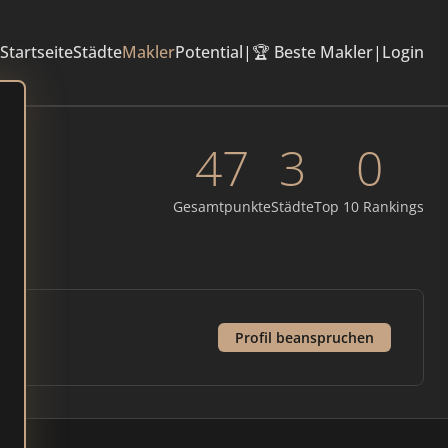
Startseite
Städte
Makler
Potential
|
🏆 Beste Makler
|
Login
47
3
0
Gesamtpunkte
Städte
Top 10 Rankings
Profil beanspruchen