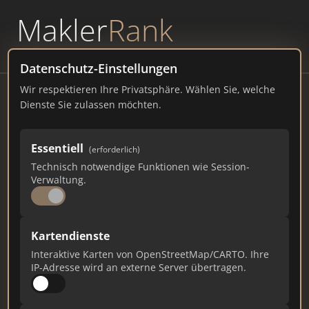
Makler
Rank
powered by
WAVEPOINT
Datenschutz-Einstellungen
Wir respektieren Ihre Privatsphäre. Wählen Sie, welche
Röpke + Partner GmbH
Dienste Sie zulassen möchten.
Calwer Str. 58, 75175 Pforzheim
Essentiell
(erforderlich)
roepke-und-partner.de
Technisch notwendige Funktionen wie Session-
Verwaltung.
6
1
0
Gesamtpunkte
Städte
Top 10 Rankings
Kartendienste
Interaktive Karten von OpenStreetMap/CARTO. Ihre
IP-Adresse wird an externe Server übertragen.
Ist das Ihr Unternehmen?
Verifizieren Sie Ihr Profil, bearbeiten Sie Ihre
Daten und erhalten Sie monatliche Ranking-