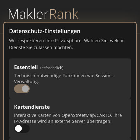
Makler
Rank
powered by
WAVEPOINT
Datenschutz-Einstellungen
Wir respektieren Ihre Privatsphäre. Wählen Sie, welche
Mühlhausen/Thüringen
Dienste Sie zulassen möchten.
Herrenstraße 2, 99974 Mühlhausen
Essentiell
(erforderlich)
muehlhausen.de
Technisch notwendige Funktionen wie Session-
Verwaltung.
117
1
4
Gesamtpunkte
Städte
Top 10 Rankings
Kartendienste
Interaktive Karten von OpenStreetMap/CARTO. Ihre
IP-Adresse wird an externe Server übertragen.
Ist das Ihr Unternehmen?
Verifizieren Sie Ihr Profil, bearbeiten Sie Ihre
Daten und erhalten Sie monatliche Ranking-