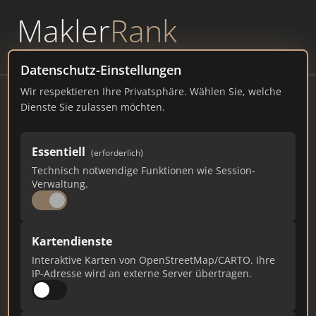
Makler
Rank
powered by
WAVEPOINT
Datenschutz-Einstellungen
Wir respektieren Ihre Privatsphäre. Wählen Sie, welche
Lippische Landes-Zeitung
Dienste Sie zulassen möchten.
32758 Detmold Telefon
Essentiell
(erforderlich)
immo.lz.de
Technisch notwendige Funktionen wie Session-
Verwaltung.
3.823
9
130
Gesamtpunkte
Städte
Top 10 Rankings
Kartendienste
Interaktive Karten von OpenStreetMap/CARTO. Ihre
IP-Adresse wird an externe Server übertragen.
Ist das Ihr Unternehmen?
Verifizieren Sie Ihr Profil, bearbeiten Sie Ihre
Daten und erhalten Sie monatliche Ranking-