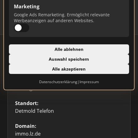
Updates.
Marketing
Profil beanspruchen
Google Ads Remarketing. Ermöglicht relevante
Werbeanzeigen auf anderen Websites.
Alle ablehnen
Auswahl speichern
Firmenprofil
⭐ Etabliert
🥇 Top 3
Alle akzeptieren
Typ:
Datenschutzerklärung
|
Impressum
Sonstige
Standort:
Detmold Telefon
Domain:
immo.lz.de