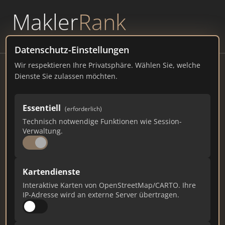
Makler
Rank
powered by
WAVEPOINT
Datenschutz-Einstellungen
Wir respektieren Ihre Privatsphäre. Wählen Sie, welche
Dortmunder Volksbank
Dienste Sie zulassen möchten.
Immobiliencenter Dortmund
Betenstraße 10, 44137 Dortmund
Essentiell
(erforderlich)
Technisch notwendige Funktionen wie Session-
immo.dovoba.de
Verwaltung.
2.227
13
70
Kartendienste
Gesamtpunkte
Städte
Top 10 Rankings
Interaktive Karten von OpenStreetMap/CARTO. Ihre
IP-Adresse wird an externe Server übertragen.
Ist das Ihr Unternehmen?
Verifizieren Sie Ihr Profil, bearbeiten Sie Ihre