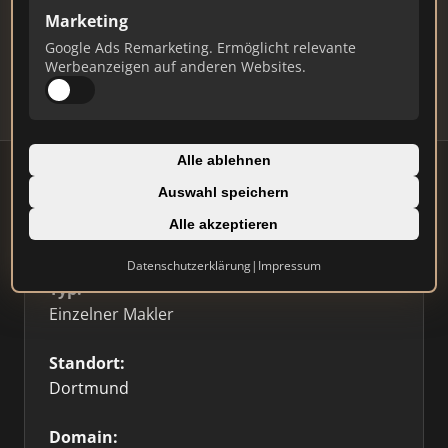
Marketing
Daten und erhalten Sie monatliche Ranking-
Updates.
Google Ads Remarketing. Ermöglicht relevante
Werbeanzeigen auf anderen Websites.
Profil beanspruchen
Alle ablehnen
Auswahl speichern
Alle akzeptieren
Firmenprofil
⭐ Etabliert
🥇 Top 3
Datenschutzerklärung
|
Impressum
Typ:
Einzelner Makler
Standort:
Dortmund
Domain: