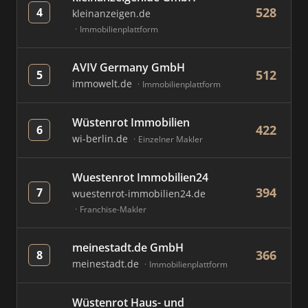
528
4
kleinanzeigen.de
Immobilienplattform
AVIV Germany GmbH
512
5
immowelt.de
Immobilienplattform
Wüstenrot Immobilien
422
6
wi-berlin.de
Einzelner Makler
Wuestenrot Immobilien24
394
7
wuestenrot-immobilien24.de
Franchise-Makler
meinestadt.de GmbH
366
8
meinestadt.de
Immobilienplattform
Wüstenrot Haus- und