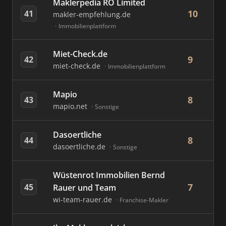
Maklerpedia RO Limited
10
41
makler-empfehlung.de
Immobilienplattform
Miet-Check.de
9
42
miet-check.de
Immobilienplattform
Mapio
8
43
mapio.net
Sonstige
Dasoertliche
8
44
dasoertliche.de
Sonstige
Wüstenrot Immobilien Bernd
7
45
Rauer und Team
wi-team-rauer.de
Franchise-Makler