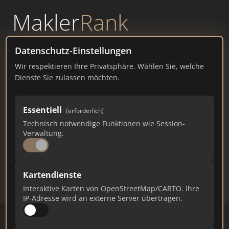
Makler
Rank
powered by
WAVEPOINT
Datenschutz-Einstellungen
Wir respektieren Ihre Privatsphäre. Wählen Sie, welche
Immobilienmakler
Dienste Sie zulassen möchten.
Wüstenrot – Ranking Juli
Essentiell
(erforderlich)
2026
Technisch notwendige Funktionen wie Session-
Verwaltung.
BADEN-WÜRTTEMBERG
6.700 EINWOHNER
53
347
10.410
Kartendienste
Makler
Makler-Keywords
Max. Punkte
Interaktive Karten von OpenStreetMap/CARTO. Ihre
IP-Adresse wird an externe Server übertragen.