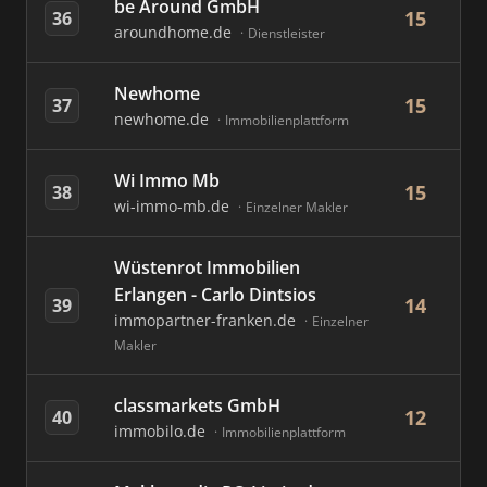
be Around GmbH
15
36
aroundhome.de
Dienstleister
Newhome
15
37
newhome.de
Immobilienplattform
Wi Immo Mb
15
38
wi-immo-mb.de
Einzelner Makler
Wüstenrot Immobilien
Erlangen - Carlo Dintsios
14
39
immopartner-franken.de
Einzelner
Makler
classmarkets GmbH
12
40
immobilo.de
Immobilienplattform