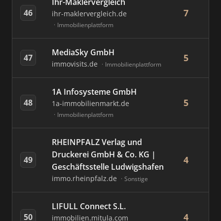
Ihr-Maklervergleich
7
46
ihr-maklervergleich.de
Immobilienplattform
MediaSky GmbH
5
47
immovisits.de
Immobilienplattform
1A Infosysteme GmbH
5
48
1a-immobilienmarkt.de
Immobilienplattform
RHEINPFALZ Verlag und
Druckerei GmbH & Co. KG |
4
49
Geschäftsstelle Ludwigshafen
immo.rheinpfalz.de
Sonstige
LIFULL Connect S.L.
4
50
immobilien.mitula.com