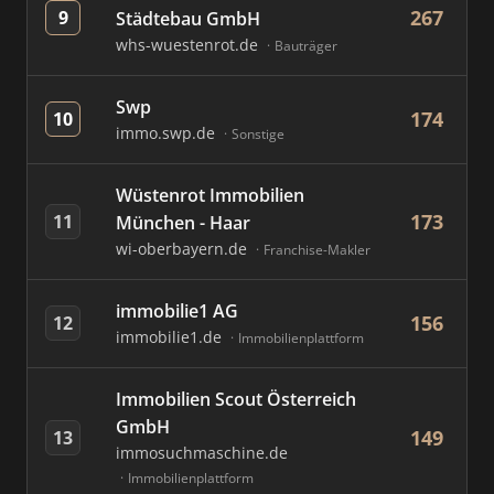
267
9
Städtebau GmbH
whs-wuestenrot.de
Bauträger
Swp
174
10
immo.swp.de
Sonstige
Wüstenrot Immobilien
173
11
München - Haar
wi-oberbayern.de
Franchise-Makler
immobilie1 AG
156
12
immobilie1.de
Immobilienplattform
Immobilien Scout Österreich
GmbH
149
13
immosuchmaschine.de
Immobilienplattform