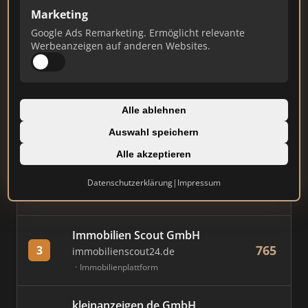
Marketing
Stand: Juli 2026
Google Ads Remarketing. Ermöglicht relevante
Werbeanzeigen auf anderen Websites.
#
MAKLER / FIRMA
PUNKTE
Wüstenrot Bausparkasse AG
Alle ablehnen
863
1
wuestenrot.de
Dienstleister
Auswahl speichern
Alle akzeptieren
Wüstenrot Immobilien GmbH
825
2
wuestenrot-immobilien.de
Datenschutzerklärung
|
Impressum
Franchise-Makler
Immobilien Scout GmbH
765
3
immobilienscout24.de
Immobilienplattform
kleinanzeigen.de GmbH