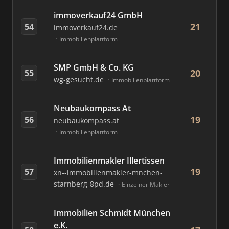
immoverkauf24 GmbH
21
54
immoverkauf24.de
Immobilienplattform
SMP GmbH & Co. KG
20
55
wg-gesucht.de
Immobilienplattform
Neubaukompass At
19
56
neubaukompass.at
Immobilienplattform
Immobilienmakler Illertissen
19
57
xn--immobilienmakler-mnchen-
starnberg-8pd.de
Einzelner Makler
Immobilien Schmidt München
e.K.