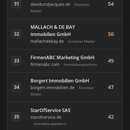
54
31
davidundjacques.de
Einzelner
Makler
MALLACH & DE BAY
50
32
Immobilien GmbH
mallachdebay.de
Einzelner Makler
FirmenABC Marketing GmbH
49
33
firmenabc.com
Immobilienplattform
Borgert Immobilien GmbH
47
34
borgert-immobilien.de
Einzelner
Makler
StarOfService SAS
42
35
starofservice.de
Immobilienplattform