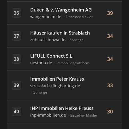
Duken & v. Wangenheim AG
39
36
wangenheim.de
Einzelner Makler
Häuser kaufen in Straßlach
34
37
zuhause.idowa.de
Sonstige
LIFULL Connect S.L.
34
38
nestoria.de
Immobilienplattform
Immobilien Peter Krauss
33
39
strasslach-dingharting.de
Sonstige
IHP Immobilien Heike Preuss
30
40
ihp-immobilien.de
Einzelner Makler