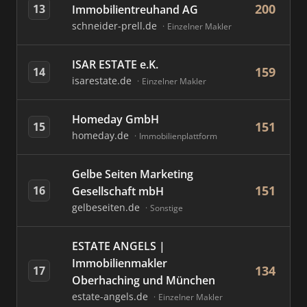
200
13
Immobilientreuhand AG
schneider-prell.de
Einzelner Makler
ISAR ESTATE e.K.
159
14
isarestate.de
Einzelner Makler
Homeday GmbH
151
15
homeday.de
Immobilienplattform
Gelbe Seiten Marketing
151
16
Gesellschaft mbH
gelbeseiten.de
Sonstige
ESTATE ANGELS |
Immobilienmakler
134
17
Oberhaching und München
estate-angels.de
Einzelner Makler