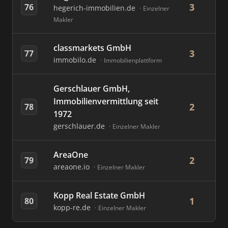
3
76
hegerich-immobilien.de
Einzelner
Makler
classmarkets GmbH
3
77
immobilo.de
Immobilienplattform
Gerschlauer GmbH,
Immobilienvermittlung seit
2
78
1972
gerschlauer.de
Einzelner Makler
AreaOne
2
79
areaone.io
Einzelner Makler
Kopp Real Estate GmbH
1
80
kopp-re.de
Einzelner Makler