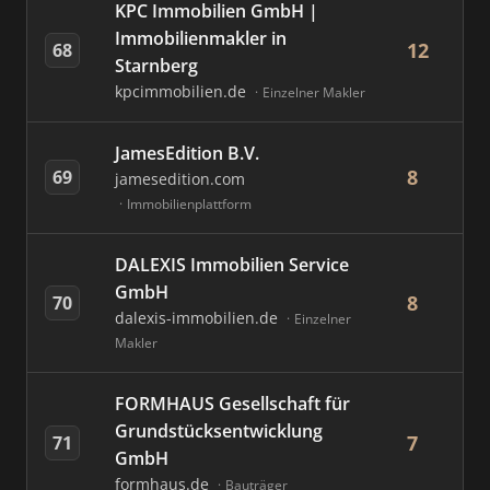
KPC Immobilien GmbH |
Immobilienmakler in
12
68
Starnberg
kpcimmobilien.de
Einzelner Makler
JamesEdition B.V.
8
69
jamesedition.com
Immobilienplattform
DALEXIS Immobilien Service
GmbH
8
70
dalexis-immobilien.de
Einzelner
Makler
FORMHAUS Gesellschaft für
Grundstücksentwicklung
7
71
GmbH
formhaus.de
Bauträger