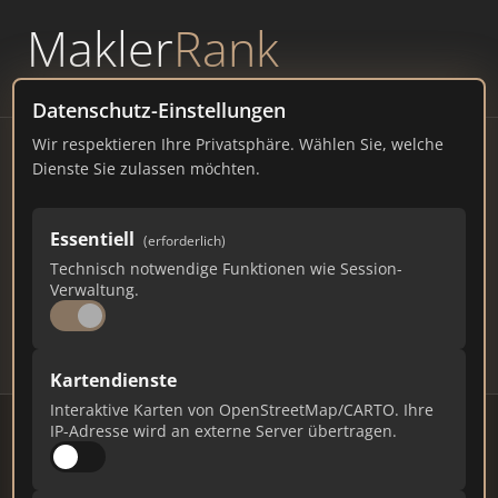
Makler
Rank
powered by
WAVEPOINT
Datenschutz-Einstellungen
Wir respektieren Ihre Privatsphäre. Wählen Sie, welche
Immobilienmakler Straßlach
Dienste Sie zulassen möchten.
– Ranking Juli 2026
Essentiell
(erforderlich)
BAYERN
3.497 EINWOHNER
Technisch notwendige Funktionen wie Session-
80
423
12.690
Verwaltung.
Makler
Makler-Keywords
Max. Punkte
Kartendienste
Interaktive Karten von OpenStreetMap/CARTO. Ihre
IP-Adresse wird an externe Server übertragen.
Stand: Juli 2026