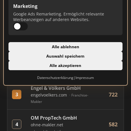
Marketing
Google Ads Remarketing. Ermöglicht relevante
#
MAKLER / FIRMA
PUNKTE
Werbeanzeigen auf anderen Websites.
Immobilien Scout GmbH
802
1
immobilienscout24.de
Alle ablehnen
Immobilienplattform
Auswahl speichern
AVIV Germany GmbH
Alle akzeptieren
749
2
immowelt.de
Immobilienplattform
Datenschutzerklärung
|
Impressum
Engel & Völkers GmbH
722
3
engelvoelkers.com
Franchise-
Makler
OM PropTech GmbH
582
4
ohne-makler.net