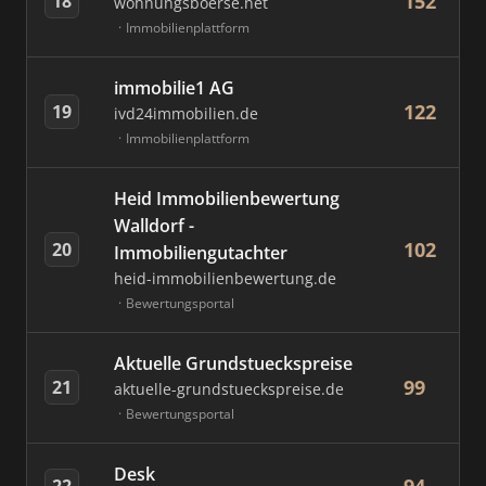
152
18
wohnungsboerse.net
Immobilienplattform
immobilie1 AG
122
19
ivd24immobilien.de
Immobilienplattform
Heid Immobilienbewertung
Walldorf -
102
20
Immobiliengutachter
heid-immobilienbewertung.de
Bewertungsportal
Aktuelle Grundstueckspreise
99
21
aktuelle-grundstueckspreise.de
Bewertungsportal
Desk
22