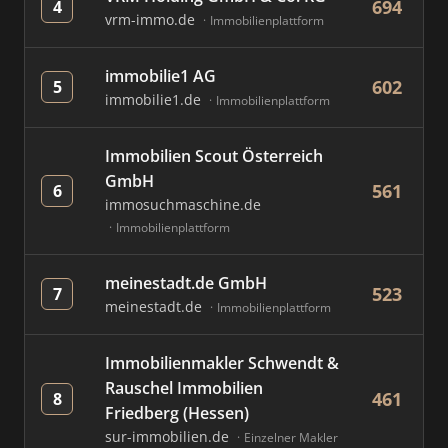
694
4
vrm-immo.de
Immobilienplattform
immobilie1 AG
602
5
immobilie1.de
Immobilienplattform
Immobilien Scout Österreich
GmbH
561
6
immosuchmaschine.de
Immobilienplattform
meinestadt.de GmbH
523
7
meinestadt.de
Immobilienplattform
Immobilienmakler Schwendt &
Rauschel Immobilien
461
8
Friedberg (Hessen)
sur-immobilien.de
Einzelner Makler