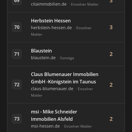
3
69
citaimmobilien.de
Einzelner Makler
Herbstein Hessen
3
70
herbstein-hessen.de
Einzelner
Makler
Blaustein
2
71
blaustein.de
Sonstige
Claus Blumenauer Immobilien
GmbH -Königstein im Taunus
2
72
claus-blumenauer.de
Einzelner
Makler
msi - Mike Schneider
2
73
Immobilien Alsfeld
msi-hessen.de
Einzelner Makler