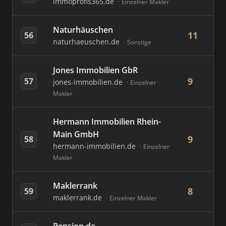
immoprofis365.de
Einzelner Makler
Naturhäuschen
11
56
naturhaeuschen.de
Sonstige
Jones Immobilien GbR
9
57
jones-immobilien.de
Einzelner
Makler
Hermann Immobilien Rhein-
Main GmbH
9
58
hermann-immobilien.de
Einzelner
Makler
Maklerrank
8
59
maklerrank.de
Einzelner Makler