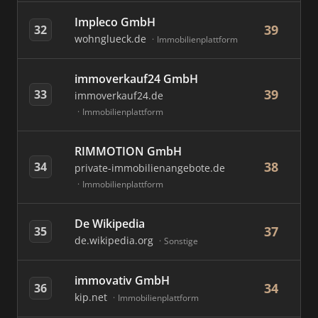
Impleco GmbH
39
32
wohnglueck.de
Immobilienplattform
immoverkauf24 GmbH
39
33
immoverkauf24.de
Immobilienplattform
RIMMOTION GmbH
38
34
private-immobilienangebote.de
Immobilienplattform
De Wikipedia
37
35
de.wikipedia.org
Sonstige
immovativ GmbH
34
36
kip.net
Immobilienplattform