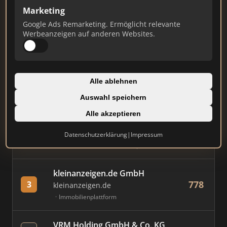
Marketing
Stand: Juli 2026
Google Ads Remarketing. Ermöglicht relevante
Werbeanzeigen auf anderen Websites.
#
MAKLER / FIRMA
PUNKTE
Immobilien Scout GmbH
Alle ablehnen
883
1
immobilienscout24.de
Auswahl speichern
Immobilienplattform
Alle akzeptieren
AVIV Germany GmbH
Datenschutzerklärung
|
Impressum
834
2
immowelt.de
Immobilienplattform
kleinanzeigen.de GmbH
778
3
kleinanzeigen.de
Immobilienplattform
VRM Holding GmbH & Co. KG