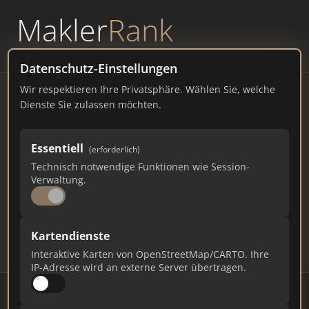
Makler
Rank
powered by
WAVEPOINT
Datenschutz-Einstellungen
Wir respektieren Ihre Privatsphäre. Wählen Sie, welche
Immobilienmakler
Dienste Sie zulassen möchten.
Herbstein – Ranking Juli
Essentiell
(erforderlich)
2026
Technisch notwendige Funktionen wie Session-
Verwaltung.
HESSEN
4.866 EINWOHNER
75
571
17.130
Kartendienste
Makler
Makler-Keywords
Max. Punkte
Interaktive Karten von OpenStreetMap/CARTO. Ihre
IP-Adresse wird an externe Server übertragen.