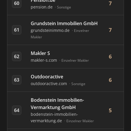
Pension.de
7
60
pension.de
Sonstige
Grundstein Immobilien GmbH
7
61
grundsteinimmo.de
Einzelner
Makler
Makler S
6
62
makler-s.com
Einzelner Makler
Outdooractive
6
63
outdooractive.com
Sonstige
Bodenstein Immobilien-
Vermarktung GmbH
5
64
bodenstein-immobilien-
vermarktung.de
Einzelner Makler