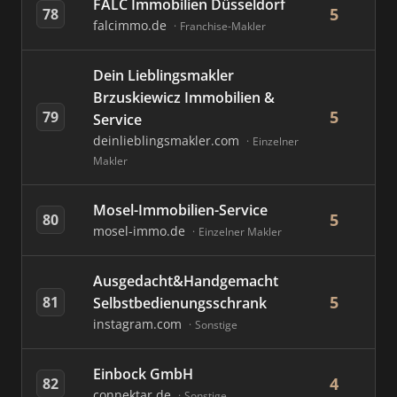
FALC Immobilien Düsseldorf
5
78
falcimmo.de
Franchise-Makler
Dein Lieblingsmakler
Brzuskiewicz Immobilien &
5
79
Service
deinlieblingsmakler.com
Einzelner
Makler
Mosel-Immobilien-Service
5
80
mosel-immo.de
Einzelner Makler
Ausgedacht&Handgemacht
5
81
Selbstbedienungsschrank
instagram.com
Sonstige
Einbock GmbH
4
82
connektar.de
Sonstige