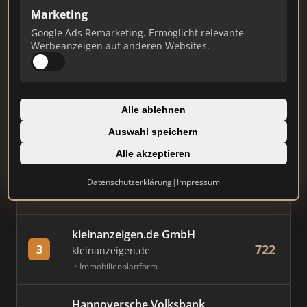
Marketing
Stand: Juli 2026
Google Ads Remarketing. Ermöglicht relevante
Werbeanzeigen auf anderen Websites.
#
MAKLER / FIRMA
PUNKTE
Immobilien Scout GmbH
Alle ablehnen
848
1
immobilienscout24.de
Auswahl speichern
Immobilienplattform
Alle akzeptieren
AVIV Germany GmbH
Datenschutzerklärung
|
Impressum
818
2
immowelt.de
Immobilienplattform
kleinanzeigen.de GmbH
722
3
kleinanzeigen.de
Immobilienplattform
Hannoversche Volksbank