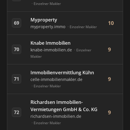
Einzelner Makler
Myproperty
10
69
myproperty.immo
Einzelner Makler
Knabe Immobilien
9
70
knabe-immobilien.de
Einzelner
Makler
Immobilienvermittlung Kühn
9
71
celle-immobilienmakler.de
Einzelner Makler
Richardsen Immobilien-
Vermietungen GmbH & Co. KG
9
72
richardsen-immobilien.de
Einzelner Makler