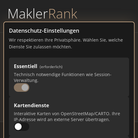
Makler
Rank
powered by
WAVEPOINT
Datenschutz-Einstellungen
Wir respektieren Ihre Privatsphäre. Wählen Sie, welche
Immobilienmakler
Dienste Sie zulassen möchten.
Beedenbostel – Ranking Juli
Essentiell
(erforderlich)
2026
Technisch notwendige Funktionen wie Session-
Verwaltung.
HESSEN
1.005 EINWOHNER
92
574
17.220
Kartendienste
Makler
Makler-Keywords
Max. Punkte
Interaktive Karten von OpenStreetMap/CARTO. Ihre
IP-Adresse wird an externe Server übertragen.