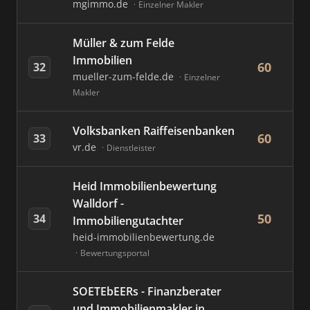
mgimmo.de
Einzelner Makler
Müller & zum Felde
Immobilien
60
32
mueller-zum-felde.de
Einzelner
Makler
Volksbanken Raiffeisenbanken
60
33
vr.de
Dienstleister
Heid Immobilienbewertung
Walldorf -
50
34
Immobiliengutachter
heid-immobilienbewertung.de
Bewertungsportal
SOETEbEERs - Finanzberater
und Immobilienmakler in