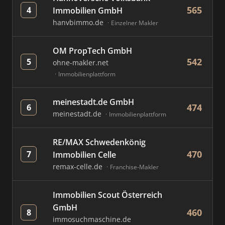
565
4
Immobilien GmbH
hanvbimmo.de
Einzelner Makler
OM PropTech GmbH
542
5
ohne-makler.net
Immobilienplattform
meinestadt.de GmbH
474
6
meinestadt.de
Immobilienplattform
RE/MAX Schwedenkönig
470
7
Immobilien Celle
remax-celle.de
Franchise-Makler
Immobilien Scout Österreich
GmbH
460
8
immosuchmaschine.de