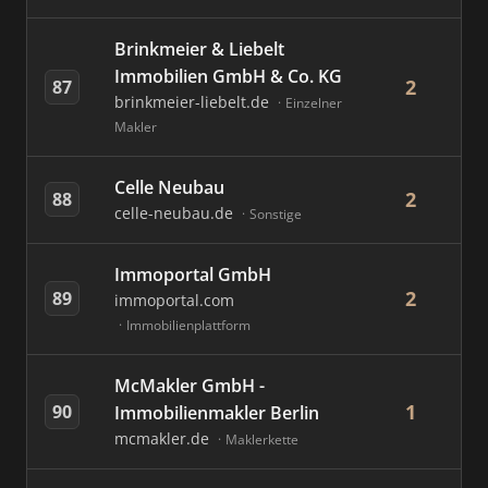
Brinkmeier & Liebelt
Immobilien GmbH & Co. KG
2
87
brinkmeier-liebelt.de
Einzelner
Makler
Celle Neubau
2
88
celle-neubau.de
Sonstige
Immoportal GmbH
2
89
immoportal.com
Immobilienplattform
McMakler GmbH -
1
90
Immobilienmakler Berlin
mcmakler.de
Maklerkette