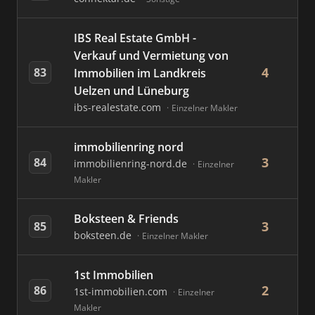
IBS Real Estate GmbH -
Verkauf und Vermietung von
4
83
Immobilien im Landkreis
Uelzen und Lüneburg
ibs-realestate.com
Einzelner Makler
immobilienring nord
3
84
immobilienring-nord.de
Einzelner
Makler
Boksteen & Friends
3
85
boksteen.de
Einzelner Makler
1st Immobilien
2
86
1st-immobilien.com
Einzelner
Makler