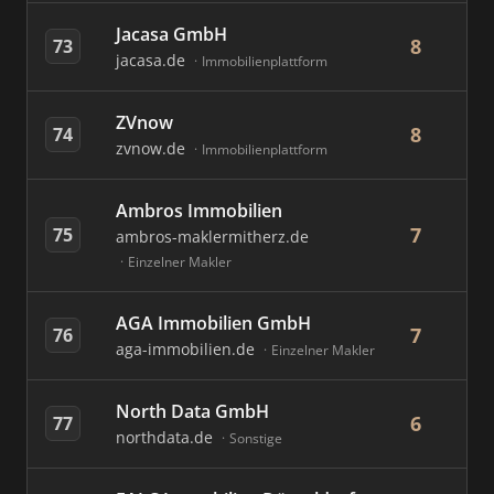
Jacasa GmbH
8
73
jacasa.de
Immobilienplattform
ZVnow
8
74
zvnow.de
Immobilienplattform
Ambros Immobilien
7
75
ambros-maklermitherz.de
Einzelner Makler
AGA Immobilien GmbH
7
76
aga-immobilien.de
Einzelner Makler
North Data GmbH
6
77
northdata.de
Sonstige