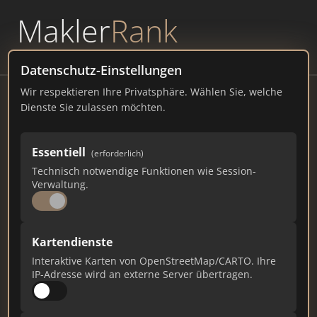
Makler
Rank
powered by
WAVEPOINT
Datenschutz-Einstellungen
Wir respektieren Ihre Privatsphäre. Wählen Sie, welche
Zoo
Dienste Sie zulassen möchten.
Lion-Feuchtwanger-Allee 1, 75175 Pforzheim
Essentiell
(erforderlich)
tiergarten-pforzheim.de
Technisch notwendige Funktionen wie Session-
Verwaltung.
64
1
2
Gesamtpunkte
Städte
Top 10 Rankings
Kartendienste
Interaktive Karten von OpenStreetMap/CARTO. Ihre
IP-Adresse wird an externe Server übertragen.
Ist das Ihr Unternehmen?
Verifizieren Sie Ihr Profil, bearbeiten Sie Ihre
Daten und erhalten Sie monatliche Ranking-