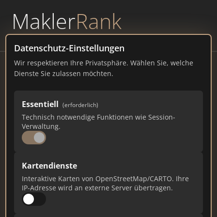
Makler
Rank
powered by
WAVEPOINT
Datenschutz-Einstellungen
Wir respektieren Ihre Privatsphäre. Wählen Sie, welche
Wohnungsverein Hagen eG
Dienste Sie zulassen möchten.
Humpertstraße 6, 58097 Hagen
Essentiell
(erforderlich)
wohnungsverein.de
Technisch notwendige Funktionen wie Session-
Verwaltung.
41
2
1
Gesamtpunkte
Städte
Top 10 Rankings
Kartendienste
Interaktive Karten von OpenStreetMap/CARTO. Ihre
IP-Adresse wird an externe Server übertragen.
Ist das Ihr Unternehmen?
Verifizieren Sie Ihr Profil, bearbeiten Sie Ihre
Daten und erhalten Sie monatliche Ranking-