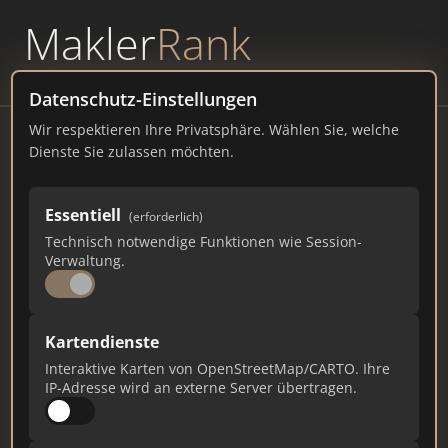
Makler
Rank
powered by
WAVEPOINT
Datenschutz-Einstellungen
Wir respektieren Ihre Privatsphäre. Wählen Sie, welche
wohnraumbitzer.de Majk Bitzer - Ihr
Dienste Sie zulassen möchten.
Immobilienmakler
u. Vorstadt 34, 72458 Albstadt-Ebingen
Essentiell
(erforderlich)
Technisch notwendige Funktionen wie Session-
wohnraumbitzer.de
Verwaltung.
529
7
10
Kartendienste
Gesamtpunkte
Städte
Top 10 Rankings
Interaktive Karten von OpenStreetMap/CARTO. Ihre
IP-Adresse wird an externe Server übertragen.
Ist das Ihr Unternehmen?
Verifizieren Sie Ihr Profil, bearbeiten Sie Ihre