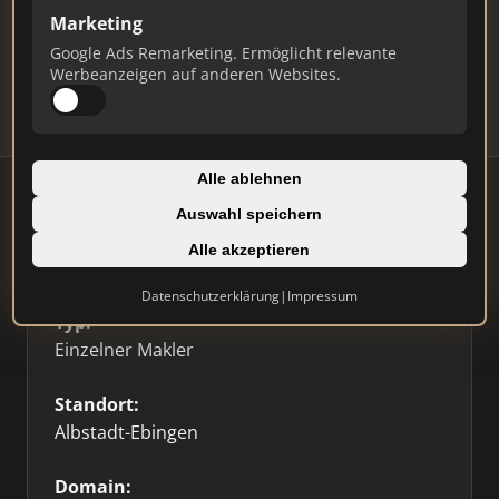
Marketing
Daten und erhalten Sie monatliche Ranking-
Updates.
Google Ads Remarketing. Ermöglicht relevante
Werbeanzeigen auf anderen Websites.
Profil beanspruchen
Alle ablehnen
Auswahl speichern
Alle akzeptieren
Firmenprofil
⭐ Etabliert
🥇 Top 3
Datenschutzerklärung
|
Impressum
Typ:
Einzelner Makler
Standort:
Albstadt-Ebingen
Domain: