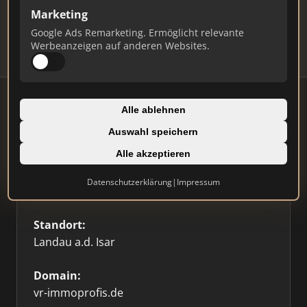
Updates.
Marketing
Profil beanspruchen
Google Ads Remarketing. Ermöglicht relevante
Werbeanzeigen auf anderen Websites.
Alle ablehnen
Auswahl speichern
Firmenprofil
Alle akzeptieren
Typ:
Datenschutzerklärung
|
Impressum
Einzelner Makler
Standort:
Landau a.d. Isar
Domain:
vr-immoprofis.de