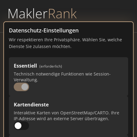
Makler
Rank
powered by
WAVEPOINT
Datenschutz-Einstellungen
Wir respektieren Ihre Privatsphäre. Wählen Sie, welche
VR-Immobilien GmbH
Dienste Sie zulassen möchten.
Marktpl. 21, 94431 Landau a.d. Isar
Essentiell
(erforderlich)
vr-immoprofis.de
Technisch notwendige Funktionen wie Session-
Verwaltung.
161
10
2
Gesamtpunkte
Städte
Top 10 Rankings
Kartendienste
Interaktive Karten von OpenStreetMap/CARTO. Ihre
IP-Adresse wird an externe Server übertragen.
Ist das Ihr Unternehmen?
Verifizieren Sie Ihr Profil, bearbeiten Sie Ihre
Daten und erhalten Sie monatliche Ranking-