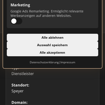
Marketing
Daten und erhalten Sie monatliche Ranking-
Updates.
Google Ads Remarketing. Ermöglicht relevante
Werbeanzeigen auf anderen Websites.
Profil beanspruchen
Alle ablehnen
Auswahl speichern
Alle akzeptieren
Firmenprofil
⭐ Etabliert
🥇 Top 3
Datenschutzerklärung
|
Impressum
Typ:
Dienstleister
Standort:
Speyer
Domain: