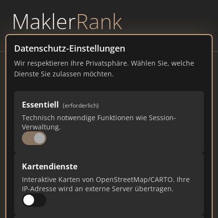
Makler
Rank
powered by
WAVEPOINT
Datenschutz-Einstellungen
Wir respektieren Ihre Privatsphäre. Wählen Sie, welche
Vereinigte VR Bank Kur- und
Dienste Sie zulassen möchten.
Rheinpfalz eG
Bahnhofstraße 19, 67346 Speyer
Essentiell
(erforderlich)
Technisch notwendige Funktionen wie Session-
vvrbank-krp.de
Verwaltung.
2.132
13
61
Kartendienste
Gesamtpunkte
Städte
Top 10 Rankings
Interaktive Karten von OpenStreetMap/CARTO. Ihre
IP-Adresse wird an externe Server übertragen.
Ist das Ihr Unternehmen?
Verifizieren Sie Ihr Profil, bearbeiten Sie Ihre