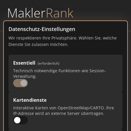
Makler
Rank
powered by
WAVEPOINT
Datenschutz-Einstellungen
Wir respektieren Ihre Privatsphäre. Wählen Sie, welche
VERDE Immobilien e.K.
Dienste Sie zulassen möchten.
Arlingerstr. 43, 75179 Pforzheim
Essentiell
(erforderlich)
verde-immobilien.de
Technisch notwendige Funktionen wie Session-
Verwaltung.
797
9
17
Gesamtpunkte
Städte
Top 10 Rankings
Kartendienste
Interaktive Karten von OpenStreetMap/CARTO. Ihre
IP-Adresse wird an externe Server übertragen.
Ist das Ihr Unternehmen?
Verifizieren Sie Ihr Profil, bearbeiten Sie Ihre
Daten und erhalten Sie monatliche Ranking-