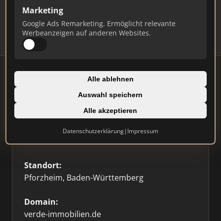
Updates.
Marketing
Profil beanspruchen
Google Ads Remarketing. Ermöglicht relevante
Werbeanzeigen auf anderen Websites.
Alle ablehnen
Auswahl speichern
Firmenprofil
⭐ Etabliert
🥇 Top 3
Alle akzeptieren
Typ:
Datenschutzerklärung
|
Impressum
Einzelner Makler
Standort:
Pforzheim, Baden-Württemberg
Domain:
verde-immobilien.de