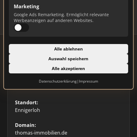
Updates.
Marketing
Profil beanspruchen
Google Ads Remarketing. Ermöglicht relevante
Werbeanzeigen auf anderen Websites.
Alle ablehnen
Auswahl speichern
Firmenprofil
⭐ Etabliert
🥇 Top 3
Alle akzeptieren
Typ:
Datenschutzerklärung
|
Impressum
Einzelner Makler
Standort:
Ennigerloh
Domain:
thomas-immobilien.de