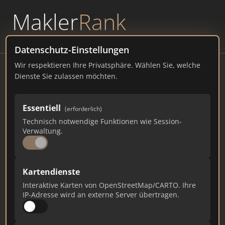
Makler
Rank
powered by
WAVEPOINT
Datenschutz-Einstellungen
Wir respektieren Ihre Privatsphäre. Wählen Sie, welche
THOMAS IMMOBILIEN GmbH
Dienste Sie zulassen möchten.
Oelder Str. 10, 59320 Ennigerloh
Essentiell
(erforderlich)
thomas-immobilien.de
Technisch notwendige Funktionen wie Session-
Verwaltung.
797
8
23
Gesamtpunkte
Städte
Top 10 Rankings
Kartendienste
Interaktive Karten von OpenStreetMap/CARTO. Ihre
IP-Adresse wird an externe Server übertragen.
Ist das Ihr Unternehmen?
Verifizieren Sie Ihr Profil, bearbeiten Sie Ihre
Daten und erhalten Sie monatliche Ranking-