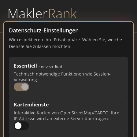
Makler
Rank
powered by
WAVEPOINT
Datenschutz-Einstellungen
Wir respektieren Ihre Privatsphäre. Wählen Sie, welche
TED-Immobilien
Dienste Sie zulassen möchten.
Hauptstraße 23, 40789 Monheim am Rhein
Essentiell
(erforderlich)
ted-immobilien.de
Technisch notwendige Funktionen wie Session-
Verwaltung.
90
1
0
Gesamtpunkte
Städte
Top 10 Rankings
Kartendienste
Interaktive Karten von OpenStreetMap/CARTO. Ihre
IP-Adresse wird an externe Server übertragen.
Ist das Ihr Unternehmen?
Verifizieren Sie Ihr Profil, bearbeiten Sie Ihre
Daten und erhalten Sie monatliche Ranking-