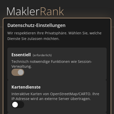
Makler
Rank
powered by
WAVEPOINT
Datenschutz-Einstellungen
Wir respektieren Ihre Privatsphäre. Wählen Sie, welche
Strodmeyer Immobilien
Dienste Sie zulassen möchten.
Hochstraße 113, 02710 Mo
Essentiell
(erforderlich)
strodmeyer-immobilien.de
Technisch notwendige Funktionen wie Session-
Verwaltung.
1.893
4
64
Gesamtpunkte
Städte
Top 10 Rankings
Kartendienste
Interaktive Karten von OpenStreetMap/CARTO. Ihre
IP-Adresse wird an externe Server übertragen.
Ist das Ihr Unternehmen?
Verifizieren Sie Ihr Profil, bearbeiten Sie Ihre
Daten und erhalten Sie monatliche Ranking-