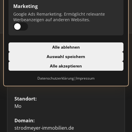
Updates.
Marketing
Profil beanspruchen
Google Ads Remarketing. Ermöglicht relevante
Werbeanzeigen auf anderen Websites.
Alle ablehnen
Auswahl speichern
Firmenprofil
⭐ Etabliert
🥇 Top 3
Alle akzeptieren
Typ:
Datenschutzerklärung
|
Impressum
Einzelner Makler
Standort:
Mo
Domain:
strodmeyer-immobilien.de