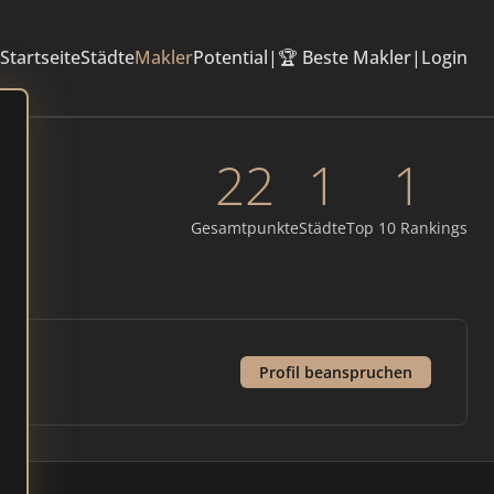
Startseite
Städte
Makler
Potential
|
🏆 Beste Makler
|
Login
22
1
1
Gesamtpunkte
Städte
Top 10 Rankings
Profil beanspruchen