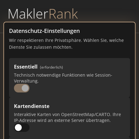
Makler
Rank
powered by
WAVEPOINT
Datenschutz-Einstellungen
Wir respektieren Ihre Privatsphäre. Wählen Sie, welche
Schiffer & Partner
Dienste Sie zulassen möchten.
Immobilienbewertung Düsseldorf
Gladbacher Str. 7, 40219 Duesseldorf
Essentiell
(erforderlich)
Technisch notwendige Funktionen wie Session-
schiffer.immo
Verwaltung.
83
6
1
Kartendienste
Gesamtpunkte
Städte
Top 10 Rankings
Interaktive Karten von OpenStreetMap/CARTO. Ihre
IP-Adresse wird an externe Server übertragen.
Ist das Ihr Unternehmen?
Verifizieren Sie Ihr Profil, bearbeiten Sie Ihre