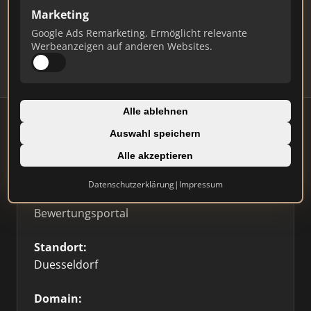
Marketing
Daten und erhalten Sie monatliche Ranking-
Updates.
Google Ads Remarketing. Ermöglicht relevante
Werbeanzeigen auf anderen Websites.
Profil beanspruchen
Alle ablehnen
Auswahl speichern
Firmenprofil
Alle akzeptieren
Datenschutzerklärung
|
Impressum
Typ:
Bewertungsportal
Standort:
Duesseldorf
Domain: