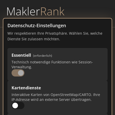
Makler
Rank
powered by
WAVEPOINT
Datenschutz-Einstellungen
Wir respektieren Ihre Privatsphäre. Wählen Sie, welche
SANA-Immobilien GmbH
Dienste Sie zulassen möchten.
sana-immobilien.de
Essentiell
8
1
0
(erforderlich)
Technisch notwendige Funktionen wie Session-
Verwaltung.
Gesamtpunkte
Städte
Top 10 Rankings
Kartendienste
Ist das Ihr Unternehmen?
Interaktive Karten von OpenStreetMap/CARTO. Ihre
Verifizieren Sie Ihr Profil, bearbeiten Sie Ihre
IP-Adresse wird an externe Server übertragen.
Daten und erhalten Sie monatliche Ranking-
Updates.
Profil beanspruchen