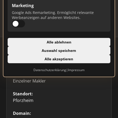
Marketing
Daten und erhalten Sie monatliche Ranking-
Updates.
Google Ads Remarketing. Ermöglicht relevante
Werbeanzeigen auf anderen Websites.
Profil beanspruchen
Alle ablehnen
Auswahl speichern
Firmenprofil
Alle akzeptieren
Datenschutzerklärung
|
Impressum
Typ:
Einzelner Makler
Standort:
Pforzheim
Domain: