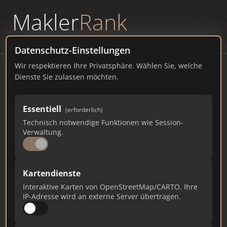
Makler
Rank
powered by
WAVEPOINT
Datenschutz-Einstellungen
Wir respektieren Ihre Privatsphäre. Wählen Sie, welche
Ruf Immobilien - Immobilienmakler
Dienste Sie zulassen möchten.
Pforzheim
Blücherstraße 32, 75177 Pforzheim
Essentiell
(erforderlich)
Technisch notwendige Funktionen wie Session-
rufimmo.de
Verwaltung.
228
2
6
Kartendienste
Gesamtpunkte
Städte
Top 10 Rankings
Interaktive Karten von OpenStreetMap/CARTO. Ihre
IP-Adresse wird an externe Server übertragen.
Ist das Ihr Unternehmen?
Verifizieren Sie Ihr Profil, bearbeiten Sie Ihre