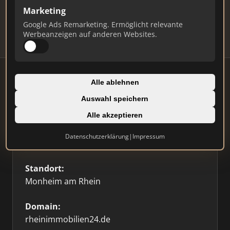
Updates.
Marketing
Profil beanspruchen
Google Ads Remarketing. Ermöglicht relevante
Werbeanzeigen auf anderen Websites.
Alle ablehnen
Auswahl speichern
Firmenprofil
Alle akzeptieren
Typ:
Datenschutzerklärung
|
Impressum
Einzelner Makler
Standort:
Monheim am Rhein
Domain:
rheinimmobilien24.de