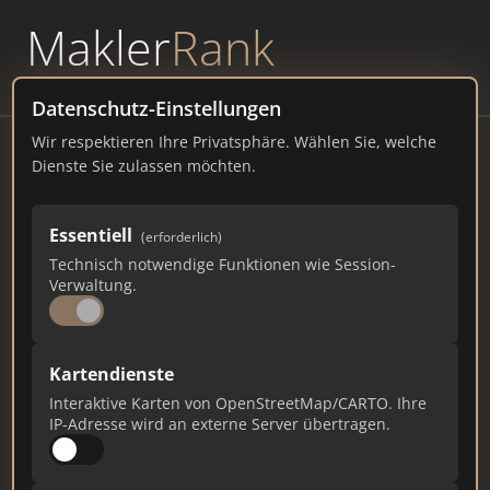
Makler
Rank
powered by
WAVEPOINT
Datenschutz-Einstellungen
Wir respektieren Ihre Privatsphäre. Wählen Sie, welche
Rhein Immobilien24 GmbH
Dienste Sie zulassen möchten.
Alte Schulstraße 9, 40789 Monheim am Rhein
Essentiell
(erforderlich)
rheinimmobilien24.de
Technisch notwendige Funktionen wie Session-
Verwaltung.
32
2
0
Gesamtpunkte
Städte
Top 10 Rankings
Kartendienste
Interaktive Karten von OpenStreetMap/CARTO. Ihre
IP-Adresse wird an externe Server übertragen.
Ist das Ihr Unternehmen?
Verifizieren Sie Ihr Profil, bearbeiten Sie Ihre
Daten und erhalten Sie monatliche Ranking-