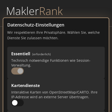
Makler
Rank
powered by
WAVEPOINT
Datenschutz-Einstellungen
Wir respektieren Ihre Privatsphäre. Wählen Sie, welche
Rhein
Dienste Sie zulassen möchten.
immobilien-rsi.de
Essentiell
38
1
0
(erforderlich)
Technisch notwendige Funktionen wie Session-
Verwaltung.
Gesamtpunkte
Städte
Top 10 Rankings
Kartendienste
Ist das Ihr Unternehmen?
Interaktive Karten von OpenStreetMap/CARTO. Ihre
Verifizieren Sie Ihr Profil, bearbeiten Sie Ihre
IP-Adresse wird an externe Server übertragen.
Daten und erhalten Sie monatliche Ranking-
Updates.
Profil beanspruchen