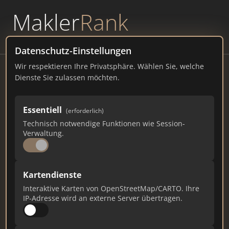
Makler
Rank
powered by
WAVEPOINT
Datenschutz-Einstellungen
Wir respektieren Ihre Privatsphäre. Wählen Sie, welche
Rendimo Immobilien
Dienste Sie zulassen möchten.
Dödterstraße 10B, 58095 Hagen
Essentiell
(erforderlich)
rendimo.de
Technisch notwendige Funktionen wie Session-
Verwaltung.
280
2
5
Gesamtpunkte
Städte
Top 10 Rankings
Kartendienste
Interaktive Karten von OpenStreetMap/CARTO. Ihre
IP-Adresse wird an externe Server übertragen.
Ist das Ihr Unternehmen?
Verifizieren Sie Ihr Profil, bearbeiten Sie Ihre
Daten und erhalten Sie monatliche Ranking-