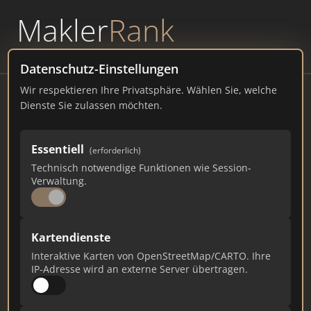
Makler
Rank
powered by
WAVEPOINT
Datenschutz-Einstellungen
Wir respektieren Ihre Privatsphäre. Wählen Sie, welche
PRIME VENDO Immobilien GmbH
Dienste Sie zulassen möchten.
Im Schwarzenbusch 7, 76359 Marxzell
Essentiell
(erforderlich)
primevendo.de
Technisch notwendige Funktionen wie Session-
Verwaltung.
538
7
14
Gesamtpunkte
Städte
Top 10 Rankings
Kartendienste
Interaktive Karten von OpenStreetMap/CARTO. Ihre
IP-Adresse wird an externe Server übertragen.
Ist das Ihr Unternehmen?
Verifizieren Sie Ihr Profil, bearbeiten Sie Ihre
Daten und erhalten Sie monatliche Ranking-