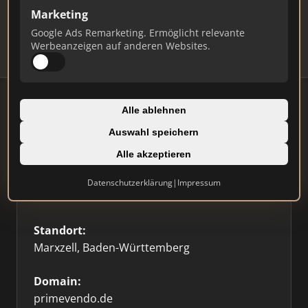
Updates.
Marketing
Profil beanspruchen
Google Ads Remarketing. Ermöglicht relevante
Werbeanzeigen auf anderen Websites.
Alle ablehnen
Auswahl speichern
Firmenprofil
⭐ Etabliert
🥇 Top 3
Alle akzeptieren
Typ:
Datenschutzerklärung
|
Impressum
Einzelner Makler
Standort:
Marxzell, Baden-Württemberg
Domain:
primevendo.de