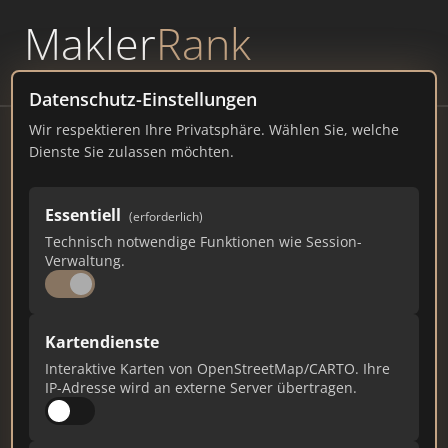
Makler
Rank
powered by
WAVEPOINT
Datenschutz-Einstellungen
Wir respektieren Ihre Privatsphäre. Wählen Sie, welche
Pforzheim Integriert
Dienste Sie zulassen möchten.
pforzheim-integriert.de
Essentiell
28
1
1
(erforderlich)
Technisch notwendige Funktionen wie Session-
Verwaltung.
Gesamtpunkte
Städte
Top 10 Rankings
Kartendienste
Ist das Ihr Unternehmen?
Interaktive Karten von OpenStreetMap/CARTO. Ihre
Verifizieren Sie Ihr Profil, bearbeiten Sie Ihre
IP-Adresse wird an externe Server übertragen.
Daten und erhalten Sie monatliche Ranking-
Updates.
Profil beanspruchen