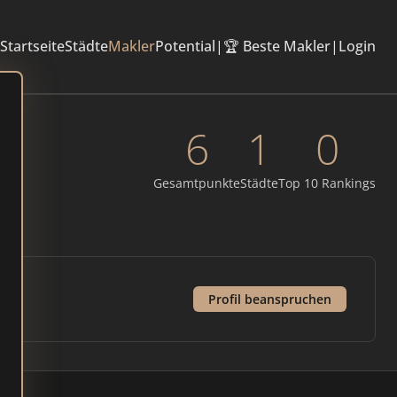
Startseite
Städte
Makler
Potential
|
🏆 Beste Makler
|
Login
6
1
0
Gesamtpunkte
Städte
Top 10 Rankings
Profil beanspruchen