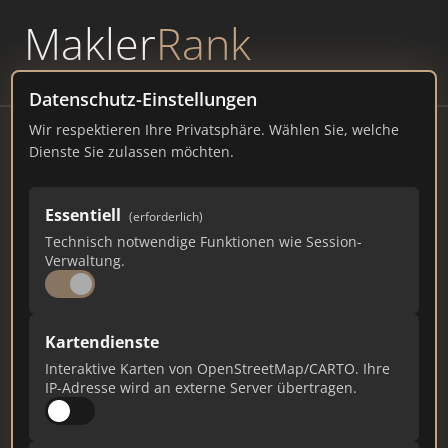
Makler
Rank
powered by
WAVEPOINT
Datenschutz-Einstellungen
Wir respektieren Ihre Privatsphäre. Wählen Sie, welche
Mühlbauer Bau
Dienste Sie zulassen möchten.
Dietersweg 3, 93109 Wörth an der Donau
Essentiell
(erforderlich)
mf-muehlbauerbau.de
Technisch notwendige Funktionen wie Session-
Verwaltung.
77
2
2
Gesamtpunkte
Städte
Top 10 Rankings
Kartendienste
Interaktive Karten von OpenStreetMap/CARTO. Ihre
IP-Adresse wird an externe Server übertragen.
Ist das Ihr Unternehmen?
Verifizieren Sie Ihr Profil, bearbeiten Sie Ihre
Daten und erhalten Sie monatliche Ranking-