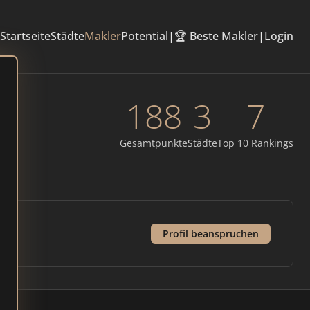
Startseite
Städte
Makler
Potential
|
🏆 Beste Makler
|
Login
188
3
7
Gesamtpunkte
Städte
Top 10 Rankings
Profil beanspruchen