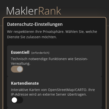
Makler
Rank
powered by
WAVEPOINT
Datenschutz-Einstellungen
Wir respektieren Ihre Privatsphäre. Wählen Sie, welche
Miche-Immobilien
Dienste Sie zulassen möchten.
An den Bleichewiesen 8, 38667 Bad Harzburg
Essentiell
(erforderlich)
miche-immobilien.de
Technisch notwendige Funktionen wie Session-
Verwaltung.
200
2
6
Gesamtpunkte
Städte
Top 10 Rankings
Kartendienste
Interaktive Karten von OpenStreetMap/CARTO. Ihre
IP-Adresse wird an externe Server übertragen.
Ist das Ihr Unternehmen?
Verifizieren Sie Ihr Profil, bearbeiten Sie Ihre
Daten und erhalten Sie monatliche Ranking-