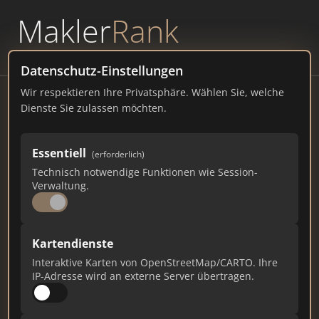
Makler
Rank
powered by
WAVEPOINT
Datenschutz-Einstellungen
Wir respektieren Ihre Privatsphäre. Wählen Sie, welche
Max Heimerl Bau GmbH
Dienste Sie zulassen möchten.
Am Pfarrfeld 27, 93488 Regensburg
Essentiell
(erforderlich)
heimerl-bau.de
Technisch notwendige Funktionen wie Session-
Verwaltung.
158
5
0
Gesamtpunkte
Städte
Top 10 Rankings
Kartendienste
Interaktive Karten von OpenStreetMap/CARTO. Ihre
IP-Adresse wird an externe Server übertragen.
Ist das Ihr Unternehmen?
Verifizieren Sie Ihr Profil, bearbeiten Sie Ihre
Daten und erhalten Sie monatliche Ranking-