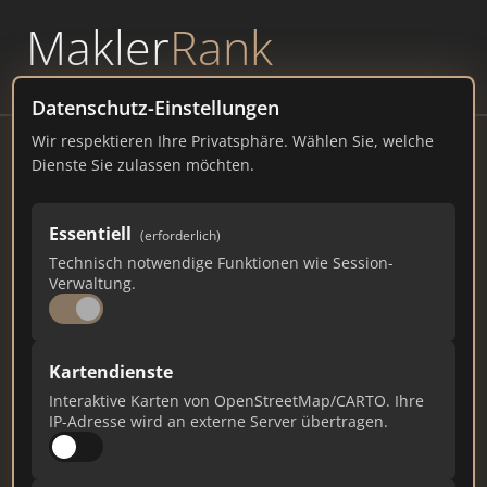
Makler
Rank
powered by
WAVEPOINT
Datenschutz-Einstellungen
Wir respektieren Ihre Privatsphäre. Wählen Sie, welche
Lindora Immobilien
Dienste Sie zulassen möchten.
Straße 55, 39307 Brettin Telefon
Essentiell
(erforderlich)
lindora-immobilien.de
Technisch notwendige Funktionen wie Session-
Verwaltung.
172
1
5
Gesamtpunkte
Städte
Top 10 Rankings
Kartendienste
Interaktive Karten von OpenStreetMap/CARTO. Ihre
IP-Adresse wird an externe Server übertragen.
Ist das Ihr Unternehmen?
Verifizieren Sie Ihr Profil, bearbeiten Sie Ihre
Daten und erhalten Sie monatliche Ranking-