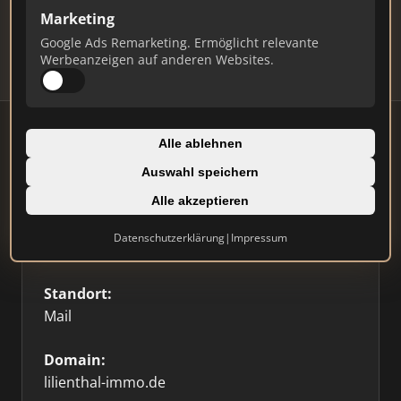
Updates.
Marketing
Profil beanspruchen
Google Ads Remarketing. Ermöglicht relevante
Werbeanzeigen auf anderen Websites.
Alle ablehnen
Auswahl speichern
Firmenprofil
Alle akzeptieren
Typ:
Datenschutzerklärung
|
Impressum
Einzelner Makler
Standort:
Mail
Domain:
lilienthal-immo.de