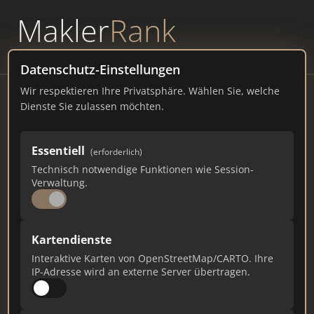
Makler
Rank
powered by
WAVEPOINT
Datenschutz-Einstellungen
Wir respektieren Ihre Privatsphäre. Wählen Sie, welche
Lilienthal Immo
Dienste Sie zulassen möchten.
42372 Mail
Essentiell
(erforderlich)
lilienthal-immo.de
Technisch notwendige Funktionen wie Session-
Verwaltung.
335
5
7
Gesamtpunkte
Städte
Top 10 Rankings
Kartendienste
Interaktive Karten von OpenStreetMap/CARTO. Ihre
IP-Adresse wird an externe Server übertragen.
Ist das Ihr Unternehmen?
Verifizieren Sie Ihr Profil, bearbeiten Sie Ihre
Daten und erhalten Sie monatliche Ranking-