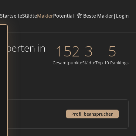
Startseite
Städte
Makler
Potential
|
🏆 Beste Makler
|
Login
152
3
5
xperten in
Gesamtpunkte
Städte
Top 10 Rankings
Profil beanspruchen