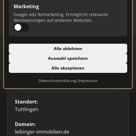
Updates.
Marketing
Profil beanspruchen
Google Ads Remarketing. Ermöglicht relevante
Werbeanzeigen auf anderen Websites.
Alle ablehnen
Auswahl speichern
Firmenprofil
⭐ Etabliert
🥇 Top 3
Alle akzeptieren
Typ:
Datenschutzerklärung
|
Impressum
Einzelner Makler
Standort:
Tuttlingen
Domain:
leibinger-immobilien.de