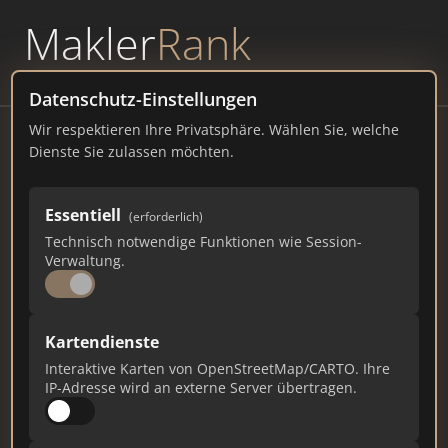
Makler
Rank
powered by
WAVEPOINT
Datenschutz-Einstellungen
Wir respektieren Ihre Privatsphäre. Wählen Sie, welche
Leibinger Immobilien
Dienste Sie zulassen möchten.
Donaustraße 52, 78532 Tuttlingen
Essentiell
(erforderlich)
leibinger-immobilien.de
Technisch notwendige Funktionen wie Session-
Verwaltung.
624
6
16
Gesamtpunkte
Städte
Top 10 Rankings
Kartendienste
Interaktive Karten von OpenStreetMap/CARTO. Ihre
IP-Adresse wird an externe Server übertragen.
Ist das Ihr Unternehmen?
Verifizieren Sie Ihr Profil, bearbeiten Sie Ihre
Daten und erhalten Sie monatliche Ranking-