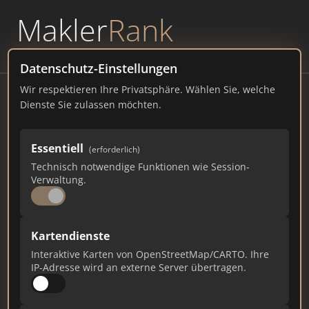
Makler
Rank
powered by
WAVEPOINT
Datenschutz-Einstellungen
Wir respektieren Ihre Privatsphäre. Wählen Sie, welche
KRONBERGER GMBH
Dienste Sie zulassen möchten.
Lerchenweg 3, 40789 Monheim am Rhein
Essentiell
(erforderlich)
kronberger.world
Technisch notwendige Funktionen wie Session-
Verwaltung.
1
1
0
Gesamtpunkte
Städte
Top 10 Rankings
Kartendienste
Interaktive Karten von OpenStreetMap/CARTO. Ihre
IP-Adresse wird an externe Server übertragen.
Ist das Ihr Unternehmen?
Verifizieren Sie Ihr Profil, bearbeiten Sie Ihre
Daten und erhalten Sie monatliche Ranking-