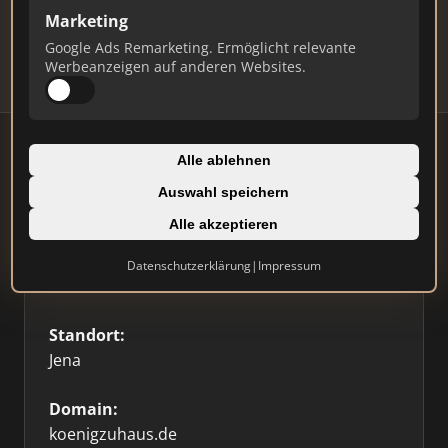
Updates.
Marketing
Profil beanspruchen
Google Ads Remarketing. Ermöglicht relevante
Werbeanzeigen auf anderen Websites.
Alle ablehnen
Auswahl speichern
Firmenprofil
⭐ Etabliert
🥇 Top 3
Alle akzeptieren
Typ:
Datenschutzerklärung
|
Impressum
Einzelner Makler
Standort:
Jena
Domain:
koenigzuhaus.de