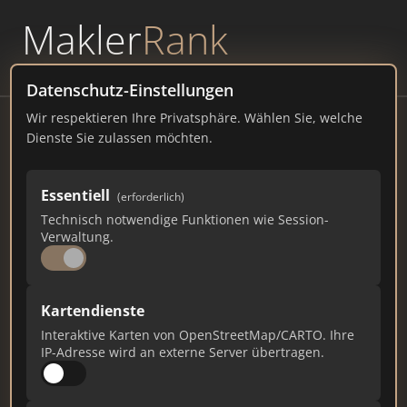
Makler
Rank
powered by
WAVEPOINT
Datenschutz-Einstellungen
Wir respektieren Ihre Privatsphäre. Wählen Sie, welche
Königzuhaus Immobilien GmbH
Dienste Sie zulassen möchten.
Dornburger Str. 8, 07743 Jena
Essentiell
(erforderlich)
koenigzuhaus.de
Technisch notwendige Funktionen wie Session-
Verwaltung.
1.861
10
63
Gesamtpunkte
Städte
Top 10 Rankings
Kartendienste
Interaktive Karten von OpenStreetMap/CARTO. Ihre
IP-Adresse wird an externe Server übertragen.
Ist das Ihr Unternehmen?
Verifizieren Sie Ihr Profil, bearbeiten Sie Ihre
Daten und erhalten Sie monatliche Ranking-