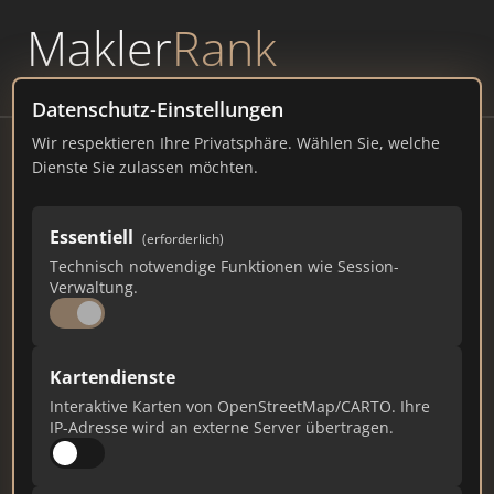
Makler
Rank
powered by
WAVEPOINT
Datenschutz-Einstellungen
Wir respektieren Ihre Privatsphäre. Wählen Sie, welche
K&L Projektentwicklung GmbH
Dienste Sie zulassen möchten.
Engerser Str. 12, 56564 Neuwied
Essentiell
(erforderlich)
klprojektentwicklung.de
Technisch notwendige Funktionen wie Session-
Verwaltung.
600
6
17
Gesamtpunkte
Städte
Top 10 Rankings
Kartendienste
Interaktive Karten von OpenStreetMap/CARTO. Ihre
IP-Adresse wird an externe Server übertragen.
Ist das Ihr Unternehmen?
Verifizieren Sie Ihr Profil, bearbeiten Sie Ihre
Daten und erhalten Sie monatliche Ranking-