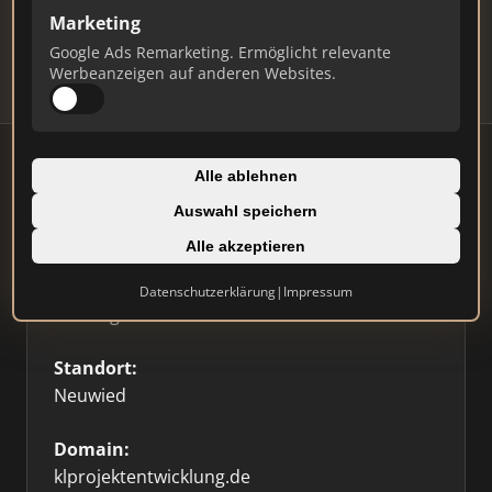
Updates.
Marketing
Profil beanspruchen
Google Ads Remarketing. Ermöglicht relevante
Werbeanzeigen auf anderen Websites.
Alle ablehnen
Auswahl speichern
Firmenprofil
⭐ Etabliert
🥇 Top 3
Alle akzeptieren
Typ:
Datenschutzerklärung
|
Impressum
Bauträger
Standort:
Neuwied
Domain:
klprojektentwicklung.de