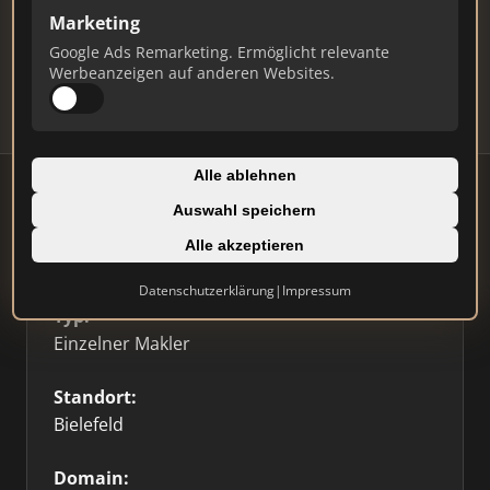
Marketing
Daten und erhalten Sie monatliche Ranking-
Updates.
Google Ads Remarketing. Ermöglicht relevante
Werbeanzeigen auf anderen Websites.
Profil beanspruchen
Alle ablehnen
Auswahl speichern
Alle akzeptieren
Firmenprofil
⭐ Etabliert
🥇 Top 3
Datenschutzerklärung
|
Impressum
Typ:
Einzelner Makler
Standort:
Bielefeld
Domain: