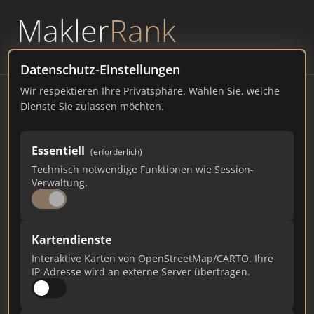
Makler
Rank
powered by
WAVEPOINT
Datenschutz-Einstellungen
Wir respektieren Ihre Privatsphäre. Wählen Sie, welche
Jorewitz Immobilien IVD |
Dienste Sie zulassen möchten.
Immobilienmakler Bielefeld
Karl-Peters-Straße 16, 33605 Bielefeld
Essentiell
(erforderlich)
Technisch notwendige Funktionen wie Session-
jorewitz-immobilien.de
Verwaltung.
1.638
12
34
Kartendienste
Gesamtpunkte
Städte
Top 10 Rankings
Interaktive Karten von OpenStreetMap/CARTO. Ihre
IP-Adresse wird an externe Server übertragen.
Ist das Ihr Unternehmen?
Verifizieren Sie Ihr Profil, bearbeiten Sie Ihre