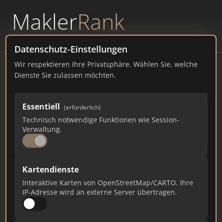
Makler
Rank
powered by
WAVEPOINT
Datenschutz-Einstellungen
Wir respektieren Ihre Privatsphäre. Wählen Sie, welche
Jansen Immobilien | Bonn
Dienste Sie zulassen möchten.
Immobilienmakler
immojansen.de
Essentiell
(erforderlich)
Technisch notwendige Funktionen wie Session-
165
4
3
Verwaltung.
Gesamtpunkte
Städte
Top 10 Rankings
Kartendienste
Interaktive Karten von OpenStreetMap/CARTO. Ihre
Ist das Ihr Unternehmen?
IP-Adresse wird an externe Server übertragen.
Verifizieren Sie Ihr Profil, bearbeiten Sie Ihre
Daten und erhalten Sie monatliche Ranking-
Updates.