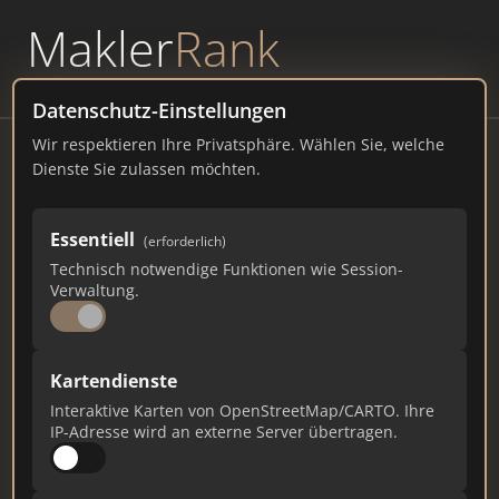
Makler
Rank
powered by
WAVEPOINT
Datenschutz-Einstellungen
Wir respektieren Ihre Privatsphäre. Wählen Sie, welche
IZ GmbH & Co.KG
Dienste Sie zulassen möchten.
16227 Eberswalde Handelsregister
Essentiell
(erforderlich)
iz-international.com
Technisch notwendige Funktionen wie Session-
Verwaltung.
10
1
0
Gesamtpunkte
Städte
Top 10 Rankings
Kartendienste
Interaktive Karten von OpenStreetMap/CARTO. Ihre
IP-Adresse wird an externe Server übertragen.
Ist das Ihr Unternehmen?
Verifizieren Sie Ihr Profil, bearbeiten Sie Ihre
Daten und erhalten Sie monatliche Ranking-