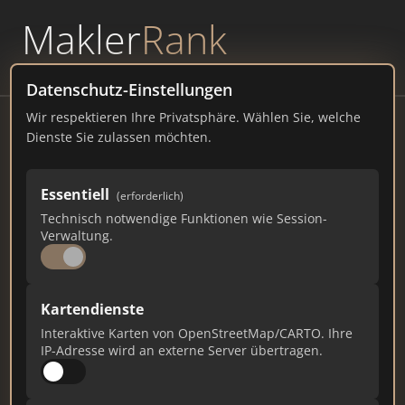
Makler
Rank
powered by
WAVEPOINT
Datenschutz-Einstellungen
Wir respektieren Ihre Privatsphäre. Wählen Sie, welche
Isermann Immobilien
Dienste Sie zulassen möchten.
Eickhof 23, 33803 Steinhagen
Essentiell
(erforderlich)
isermann-immobilien.com
Technisch notwendige Funktionen wie Session-
Verwaltung.
375
1
7
Gesamtpunkte
Städte
Top 10 Rankings
Kartendienste
Interaktive Karten von OpenStreetMap/CARTO. Ihre
IP-Adresse wird an externe Server übertragen.
Ist das Ihr Unternehmen?
Verifizieren Sie Ihr Profil, bearbeiten Sie Ihre
Daten und erhalten Sie monatliche Ranking-