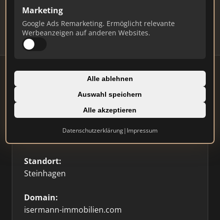
Updates.
Marketing
Profil beanspruchen
Google Ads Remarketing. Ermöglicht relevante
Werbeanzeigen auf anderen Websites.
Alle ablehnen
Auswahl speichern
Firmenprofil
Alle akzeptieren
Typ:
Datenschutzerklärung
|
Impressum
Einzelner Makler
Standort:
Steinhagen
Domain:
isermann-immobilien.com