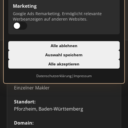
Marketing
Daten und erhalten Sie monatliche Ranking-
Updates.
Google Ads Remarketing. Ermöglicht relevante
Werbeanzeigen auf anderen Websites.
Profil beanspruchen
Alle ablehnen
Auswahl speichern
Firmenprofil
Alle akzeptieren
Datenschutzerklärung
|
Impressum
Typ:
Einzelner Makler
Standort:
Pforzheim, Baden-Württemberg
Domain: