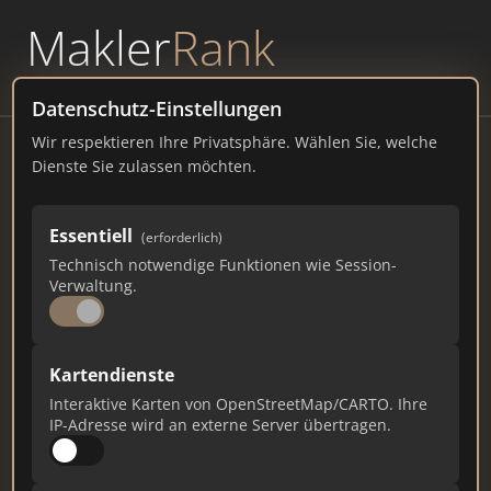
Makler
Rank
powered by
WAVEPOINT
Datenschutz-Einstellungen
Wir respektieren Ihre Privatsphäre. Wählen Sie, welche
Immostil Immobilien -
Dienste Sie zulassen möchten.
Immobilienmakler Pforzheim
Schulerstraße 11, 75180 Pforzheim
Essentiell
(erforderlich)
Technisch notwendige Funktionen wie Session-
immostil-immobilien.de
Verwaltung.
227
5
7
Kartendienste
Gesamtpunkte
Städte
Top 10 Rankings
Interaktive Karten von OpenStreetMap/CARTO. Ihre
IP-Adresse wird an externe Server übertragen.
Ist das Ihr Unternehmen?
Verifizieren Sie Ihr Profil, bearbeiten Sie Ihre