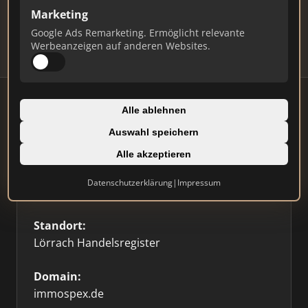
Updates.
Marketing
Profil beanspruchen
Google Ads Remarketing. Ermöglicht relevante
Werbeanzeigen auf anderen Websites.
Alle ablehnen
Auswahl speichern
Firmenprofil
Alle akzeptieren
Typ:
Datenschutzerklärung
|
Impressum
Einzelner Makler
Standort:
Lörrach Handelsregister
Domain:
immospex.de