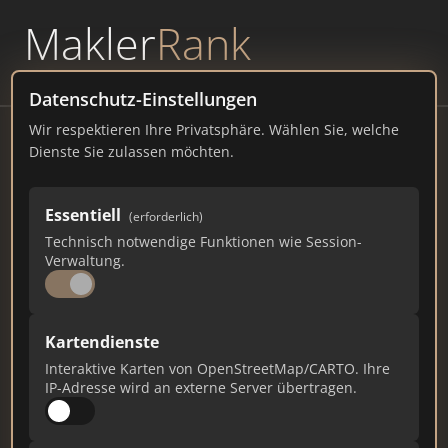
Makler
Rank
powered by
WAVEPOINT
Datenschutz-Einstellungen
Wir respektieren Ihre Privatsphäre. Wählen Sie, welche
Immospex
Dienste Sie zulassen möchten.
79539 Lörrach Handelsregister
Essentiell
(erforderlich)
immospex.de
Technisch notwendige Funktionen wie Session-
Verwaltung.
63
4
1
Gesamtpunkte
Städte
Top 10 Rankings
Kartendienste
Interaktive Karten von OpenStreetMap/CARTO. Ihre
IP-Adresse wird an externe Server übertragen.
Ist das Ihr Unternehmen?
Verifizieren Sie Ihr Profil, bearbeiten Sie Ihre
Daten und erhalten Sie monatliche Ranking-