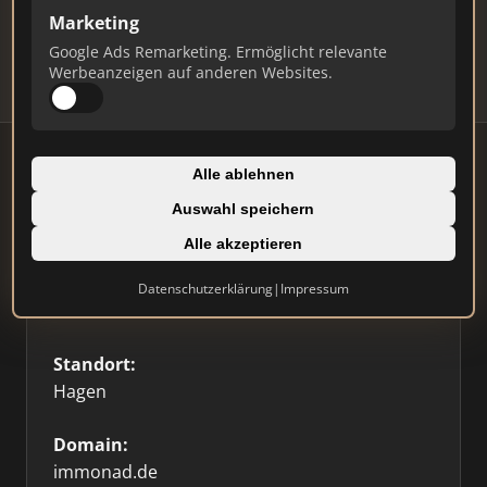
Updates.
Marketing
Profil beanspruchen
Google Ads Remarketing. Ermöglicht relevante
Werbeanzeigen auf anderen Websites.
Alle ablehnen
Auswahl speichern
Firmenprofil
⭐ Etabliert
🥇 Top 3
Alle akzeptieren
Typ:
Datenschutzerklärung
|
Impressum
Einzelner Makler
Standort:
Hagen
Domain:
immonad.de