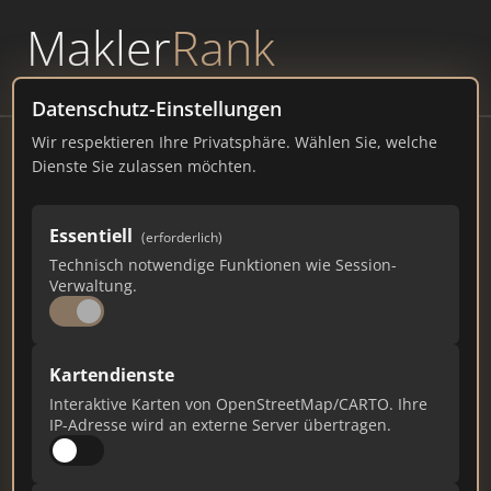
Makler
Rank
powered by
WAVEPOINT
Datenschutz-Einstellungen
Wir respektieren Ihre Privatsphäre. Wählen Sie, welche
IMMONAD GmbH - Immobilienmakler
Dienste Sie zulassen möchten.
Grabenstraße 28, 58095 Hagen
Essentiell
(erforderlich)
immonad.de
Technisch notwendige Funktionen wie Session-
Verwaltung.
511
8
10
Gesamtpunkte
Städte
Top 10 Rankings
Kartendienste
Interaktive Karten von OpenStreetMap/CARTO. Ihre
IP-Adresse wird an externe Server übertragen.
Ist das Ihr Unternehmen?
Verifizieren Sie Ihr Profil, bearbeiten Sie Ihre
Daten und erhalten Sie monatliche Ranking-